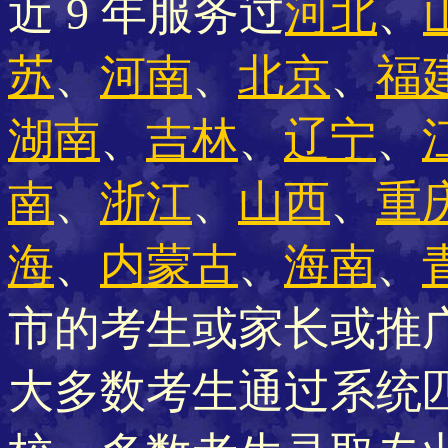
近 9 年服务过
河北
、
苏
、
河南
、
北京
、
福
湖南
、
吉林
、
辽宁
、
南
、
浙江
、
山西
、
重
海
、
内蒙古
、
海南
、
市的考生或家长或推
大多数考生通过系统