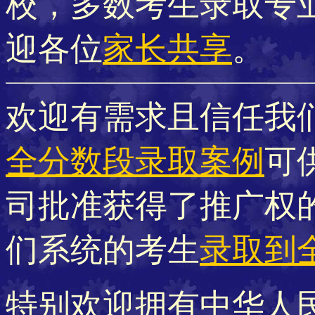
校，多数考生录取专
迎各位
家长共享
。
欢迎有需求且信任我
全分数段录取案例
可
司批准获得了推广权
们系统的考生
录取到
特别欢迎拥有中华人