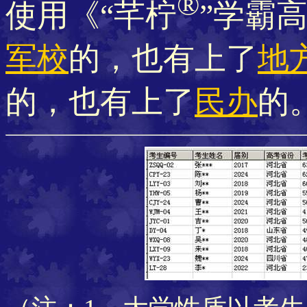
®
使用《“芊柠
”学霸
军校
的，也有上了
地
的，也有上了
民办
的