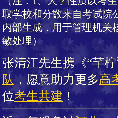
（注：1、大学性质以考生
取学校和分数来自考试院
内部生成，用于管理机关
敏处理）
张清江先生携《“芊柠
队
，愿意助力更多
高
位
考生共建
！